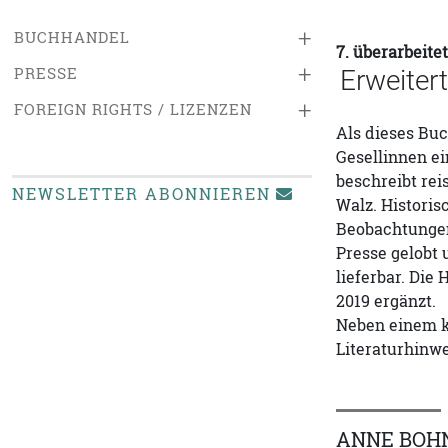
+
BUCHHANDEL
7. überarbeite
+
PRESSE
Erweiter
+
FOREIGN RIGHTS / LIZENZEN
Als dieses Buc
Gesellinnen ei
beschreibt rei
NEWSLETTER ABONNIEREN
Walz. Histori
Beobachtungen
Presse gelobt 
lieferbar. Die
2019 ergänzt.
Neben einem kl
Literaturhinw
ANNE BOH