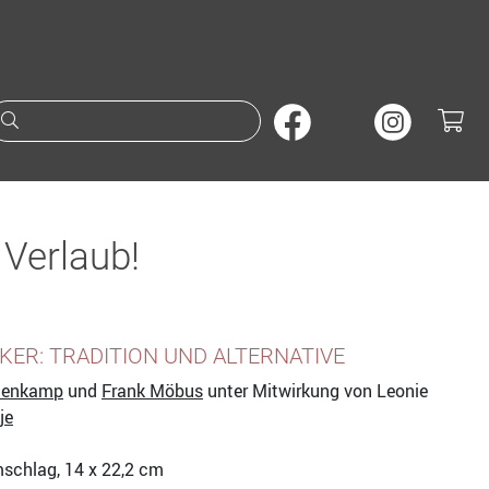
Suche nach Büchern oder A
 Verlaub!
R: TRADITION UND ALTERNATIVE
nenkamp
und
Frank Möbus
unter Mitwirkung von Leonie
je
mschlag, 14 x 22,2 cm