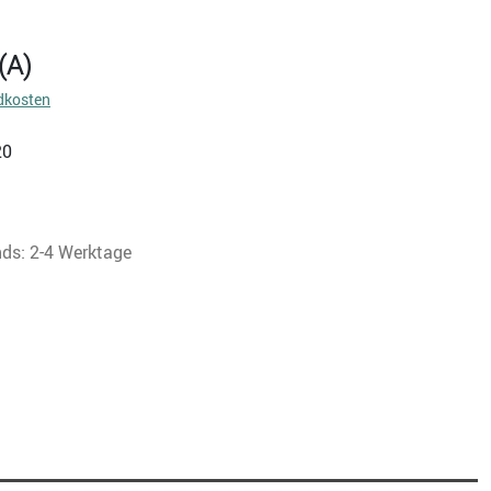
(A)
dkosten
20
nds: 2-4 Werktage