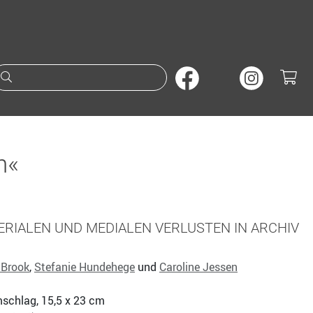
Suche nach Büchern oder A
n«
RIALEN UND MEDIALEN VERLUSTEN IN ARCHIV
 Brook
,
Stefanie Hundehege
und
Caroline Jessen
mschlag, 15,5 x 23 cm