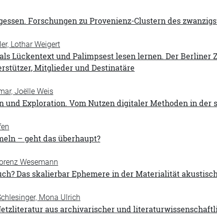
essen. Forschungen zu Provenienz-Clustern des zwanzigst
er, Lothar Weigert
als Lückentext und Palimpsest lesen lernen. Der Berliner
erstützer, Mitglieder und Destinatäre
ar, Joëlle Weis
n und Exploration. Vom Nutzen digitaler Methoden in de
fen
ln – geht das überhaupt?
 Lorenz Wesemann
ch? Das skalierbar Ephemere in der Materialität akustisc
chlesinger, Mona Ulrich
Netzliteratur aus archivarischer und literaturwissenschaft