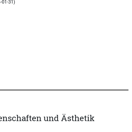
-01-31
)
genschaften und Ästhetik