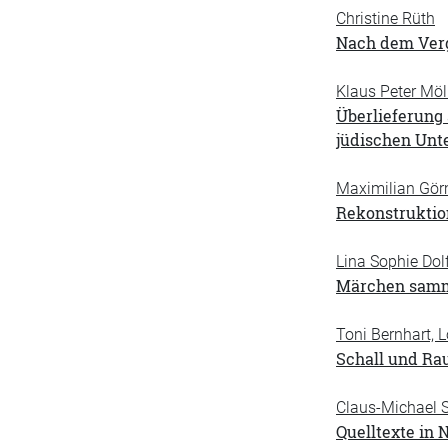
Christine Rüth
Nach dem Verg
Klaus Peter Möll
Überlieferung 
jüdischen Unt
Maximilian Görm
Rekonstruktio
Lina Sophie Dol
Märchen samme
Toni Bernhart,
Schall und Rau
Claus-Michael S
Quelltexte in 