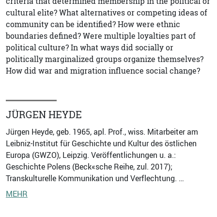
criteria that determined membership in the political or
cultural elite? What alternatives or competing ideas of
community can be identified? How were ethnic
boundaries defined? Were multiple loyalties part of
political culture? In what ways did socially or
politically marginalized groups organize themselves?
How did war and migration influence social change?
JÜRGEN HEYDE
Jürgen Heyde, geb. 1965, apl. Prof., wiss. Mitarbeiter am
Leibniz-Institut für Geschichte und Kultur des östlichen
Europa (GWZO), Leipzig. Veröffentlichungen u. a.:
Geschichte Polens (Beck«sche Reihe, zul. 2017);
Transkulturelle Kommunikation und Verflechtung. …
MEHR