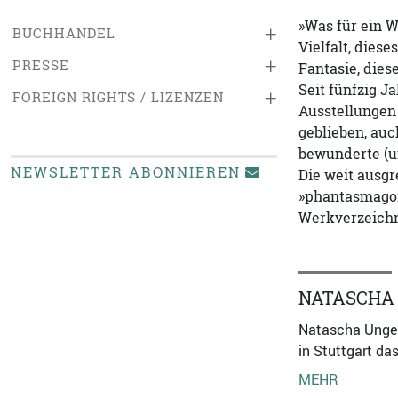
»Was für ein W
+
BUCHHANDEL
Vielfalt, dies
+
PRESSE
Fantasie, dies
Seit fünfzig J
+
FOREIGN RIGHTS / LIZENZEN
Ausstellungen 
geblieben, au
bewunderte (un
NEWSLETTER ABONNIEREN
Die weit ausgr
»phantasmagori
Werkverzeichn
NATASCHA
Natascha Ungehe
in Stuttgart da
MEHR