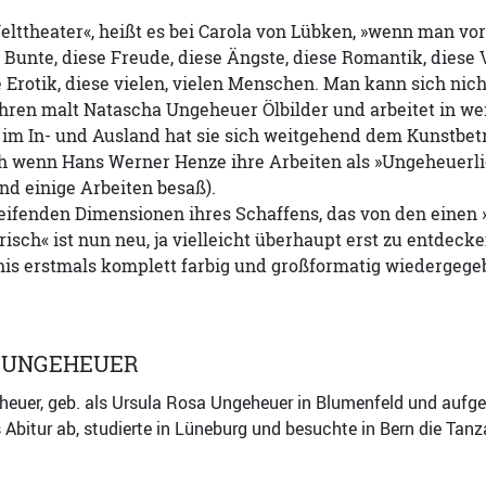
elttheater«, heißt es bei Carola von Lübken, »wenn man vo
es Bunte, diese Freude, diese Ängste, diese Romantik, diese 
e Erotik, diese vielen, vielen Menschen. Man kann sich nich
ahren malt Natascha Ungeheuer Ölbilder und arbeitet in we
im In- und Ausland hat sie sich weitgehend dem Kunstbetri
ch wenn Hans Werner Henze ihre Arbeiten als »Ungeheuerli
d einige Arbeiten besaß).
eifenden Dimensionen ihres Schaffens, das von den einen 
sch« ist nun neu, ja vielleicht überhaupt erst zu entdecke
is erstmals komplett farbig und großformatig wiedergege
 UNGEHEUER
uer, geb. als Ursula Rosa Ungeheuer in Blumenfeld und aufgew
s Abitur ab, studierte in Lüneburg und besuchte in Bern die T