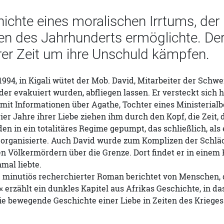
ichte eines moralischen Irrtums, der
en des Jahrhunderts ermöglichte. De
rer Zeit um ihre Unschuld kämpfen.
1994, in Kigali wütet der Mob. David, Mitarbeiter der Schw
der evakuiert wurden, abfliegen lassen. Er versteckt sich
 mit Informationen über Agathe, Tochter eines Ministerialbe
er Jahre ihrer Liebe ziehen ihm durch den Kopf, die Zeit, d
en in ein totalitäres Regime gepumpt, das schließlich, als
 organisierte. Auch David wurde zum Komplizen der Schläc
den Völkermördern über die Grenze. Dort findet er in einem 
nmal liebte.
' minutiös recherchierter Roman berichtet von Menschen, 
 erzählt ein dunkles Kapitel aus Afrikas Geschichte, in das 
 die bewegende Geschichte einer Liebe in Zeiten des Krieg