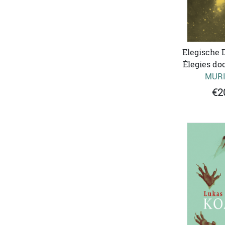
Elegische 
Élegies do
MURI
€2