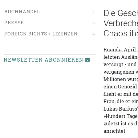
+
Die Gesch
BUCHHANDEL
Verbrech
+
PRESSE
Chaos ih
+
FOREIGN RIGHTS / LIZENZEN
Ruanda, April 
letzten Auslän
NEWSLETTER ABONNIEREN
versorgt - und
vergangenen vi
Millionen wurd
einen Genozid
flieht er mit 
Frau, die er ei
Lukas Bärfuss
»Hundert Tage«
zuletzt ist es
anrichtet.