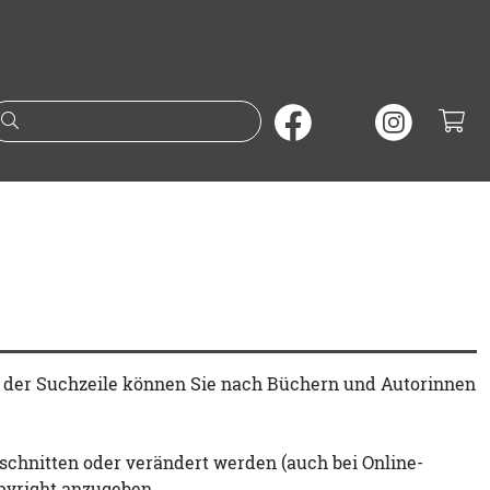
Suche nach Büchern oder A
t der Suchzeile können Sie nach Büchern und Autorinnen
schnitten oder verändert werden (auch bei Online-
pyright anzugeben.