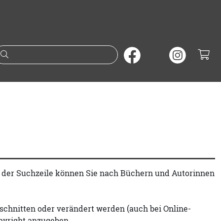
Suche nach Büchern oder A
t der Suchzeile können Sie nach Büchern und Autorinnen
schnitten oder verändert werden (auch bei Online-
pyright anzugeben.