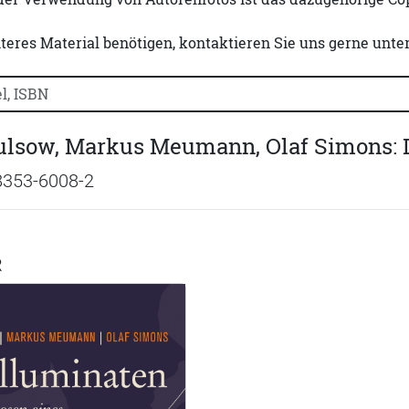
iteres Material benötigen, kontaktieren Sie uns gerne unte
uchtitel, Autorennamen oder ISBN suchen:
lsow, Markus Meumann, Olaf Simons: D
8353-6008-2
R