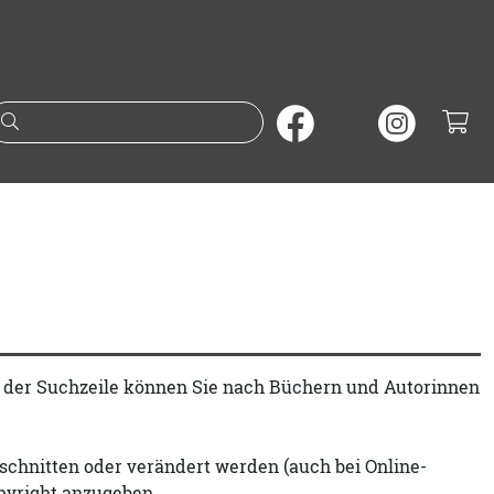
Suche nach Büchern oder A
t der Suchzeile können Sie nach Büchern und Autorinnen
schnitten oder verändert werden (auch bei Online-
pyright anzugeben.