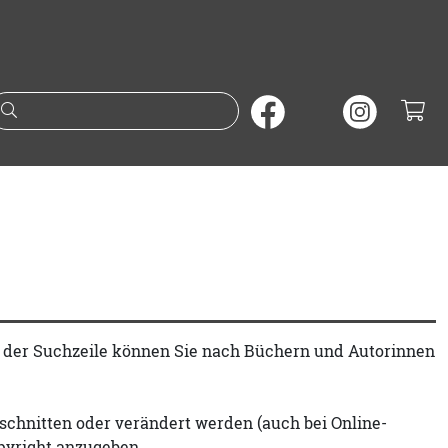
Suche nach Büchern oder A
t der Suchzeile können Sie nach Büchern und Autorinnen
schnitten oder verändert werden (auch bei Online-
pyright anzugeben.