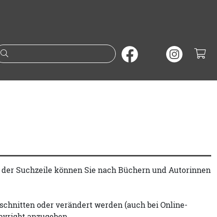
Suche nach Büchern oder A
t der Suchzeile können Sie nach Büchern und Autorinnen
schnitten oder verändert werden (auch bei Online-
pyright anzugeben.