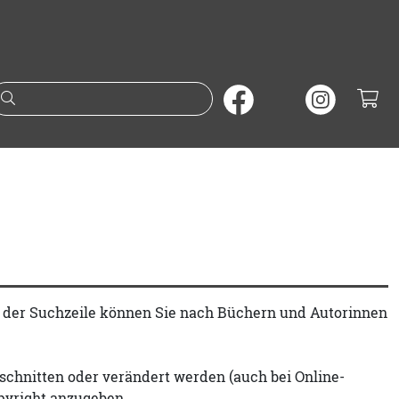
Suche nach Büchern oder A
t der Suchzeile können Sie nach Büchern und Autorinnen
schnitten oder verändert werden (auch bei Online-
pyright anzugeben.