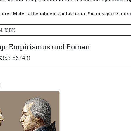
iteres Material benötigen, kontaktieren Sie uns gerne unte
uchtitel, Autorennamen oder ISBN suchen:
pp: Empirismus und Roman
8353-5674-0
R