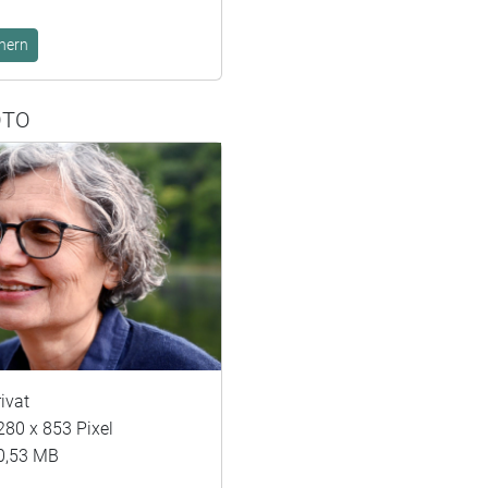
hern
OTO
rivat
280 x 853 Pixel
0,53 MB