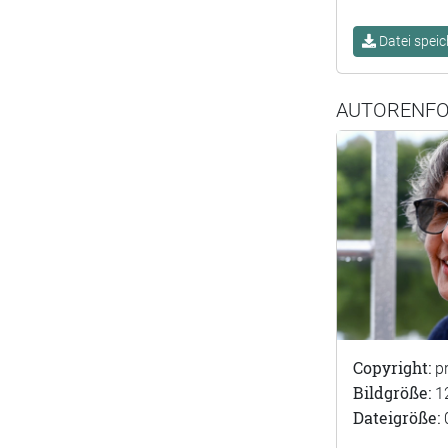
Datei speic
AUTORENF
Copyright:
p
Bildgröße:
1
Dateigröße: