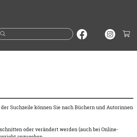
Suche nach Büchern oder A
t der Suchzeile können Sie nach Büchern und Autorinnen
schnitten oder verändert werden (auch bei Online-
pyright anzugeben.