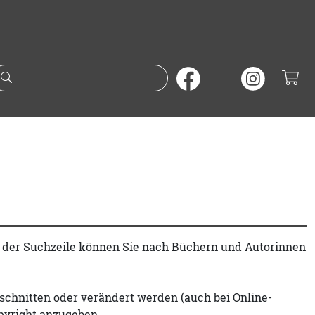
Suche nach Büchern oder A
t der Suchzeile können Sie nach Büchern und Autorinnen
schnitten oder verändert werden (auch bei Online-
pyright anzugeben.