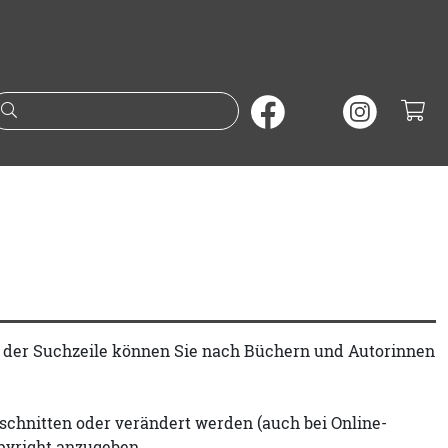
Suche nach Büchern oder A
t der Suchzeile können Sie nach Büchern und Autorinnen
schnitten oder verändert werden (auch bei Online-
pyright anzugeben.