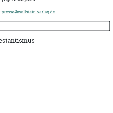
r
presse@wallstein-verlag.de
.
testantismus