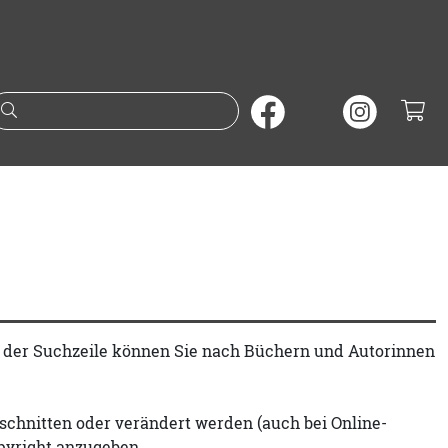
Suche nach Büchern oder A
t der Suchzeile können Sie nach Büchern und Autorinnen
schnitten oder verändert werden (auch bei Online-
pyright anzugeben.