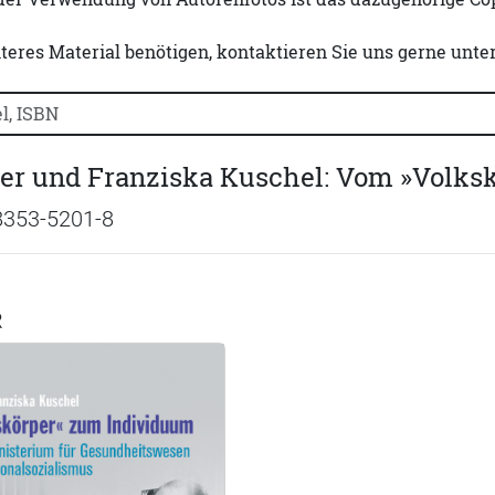
iteres Material benötigen, kontaktieren Sie uns gerne unte
uchtitel, Autorennamen oder ISBN suchen:
ler und Franziska Kuschel: Vom »Volk
8353-5201-8
R