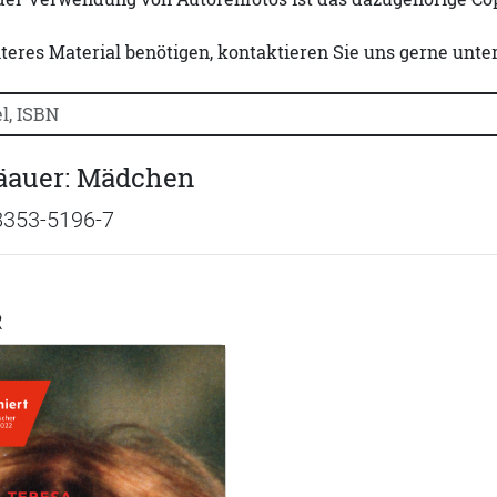
iteres Material benötigen, kontaktieren Sie uns gerne unte
uchtitel, Autorennamen oder ISBN suchen:
räauer: Mädchen
8353-5196-7
R