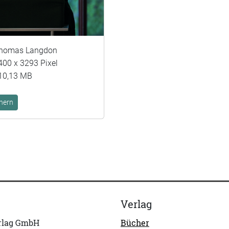
homas Langdon
400 x 3293 Pixel
10,13 MB
hern
Verlag
erlag GmbH
Bücher