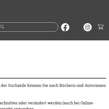
Suche nach Büchern oder A
t der Suchzeile können Sie nach Büchern und Autorinnen
schnitten oder verändert werden (auch bei Online-
pyright anzugeben.