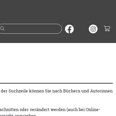
Suche nach Büchern oder A
t der Suchzeile können Sie nach Büchern und Autorinnen
schnitten oder verändert werden (auch bei Online-
pyright anzugeben.