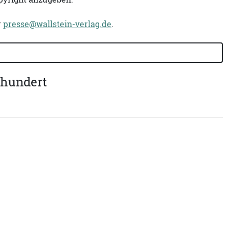
r
presse@wallstein-verlag.de
.
rhundert