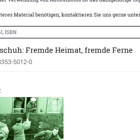
iteres Material benötigen, kontaktieren Sie uns gerne unte
uchtitel, Autorennamen oder ISBN suchen:
rschuh: Fremde Heimat, fremde Ferne
8353-5012-0
R