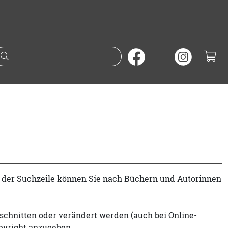
Suche nach Büchern oder A
t der Suchzeile können Sie nach Büchern und Autorinnen
schnitten oder verändert werden (auch bei Online-
pyright anzugeben.