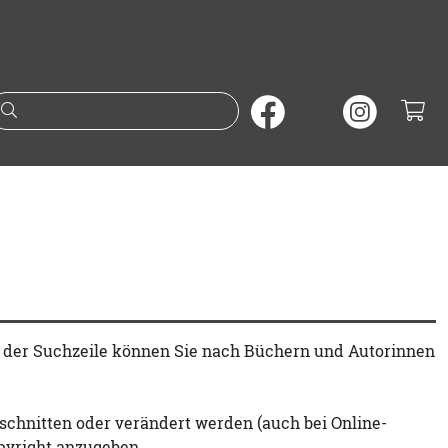
Suche nach Büchern oder A
t der Suchzeile können Sie nach Büchern und Autorinnen
schnitten oder verändert werden (auch bei Online-
pyright anzugeben.