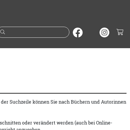
Suche nach Büchern oder A
t der Suchzeile können Sie nach Büchern und Autorinnen
schnitten oder verändert werden (auch bei Online-
pyright anzugeben.