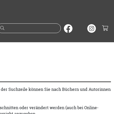
Suche nach Büchern oder A
t der Suchzeile können Sie nach Büchern und Autorinnen
schnitten oder verändert werden (auch bei Online-
pyright anzugeben.