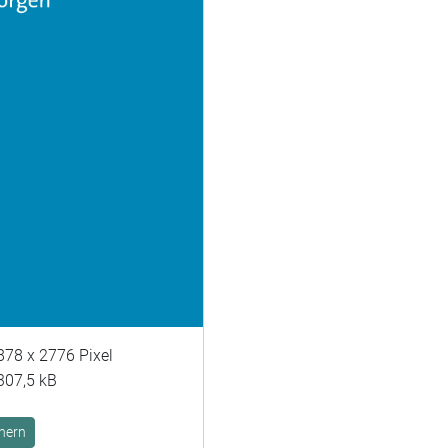
878 x 2776 Pixel
307,5 kB
hern