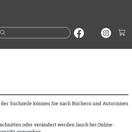
Suche nach Büchern oder A
t der Suchzeile können Sie nach Büchern und Autorinnen
schnitten oder verändert werden (auch bei Online-
pyright anzugeben.