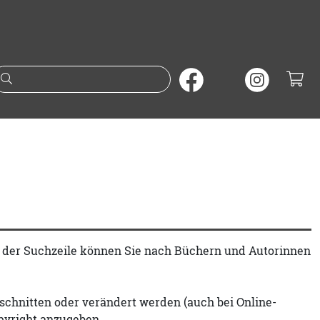
Suche nach Büchern oder A
t der Suchzeile können Sie nach Büchern und Autorinnen
schnitten oder verändert werden (auch bei Online-
pyright anzugeben.