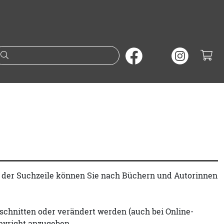
Suche nach Büchern oder A
t der Suchzeile können Sie nach Büchern und Autorinnen
schnitten oder verändert werden (auch bei Online-
pyright anzugeben.