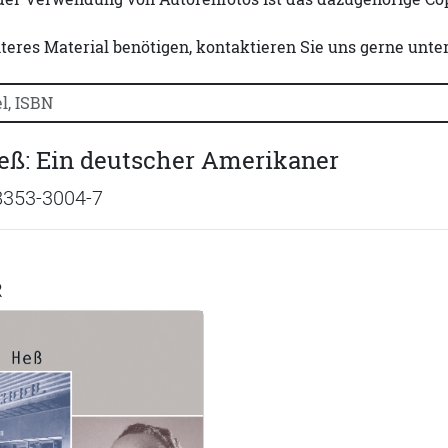
iteres Material benötigen, kontaktieren Sie uns gerne unte
uchtitel, Autorennamen oder ISBN suchen:
eß: Ein deutscher Amerikaner
8353-3004-7
R