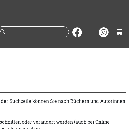
Suche nach Büchern oder A
t der Suchzeile können Sie nach Büchern und Autorinnen
schnitten oder verändert werden (auch bei Online-
pyright anzugeben.