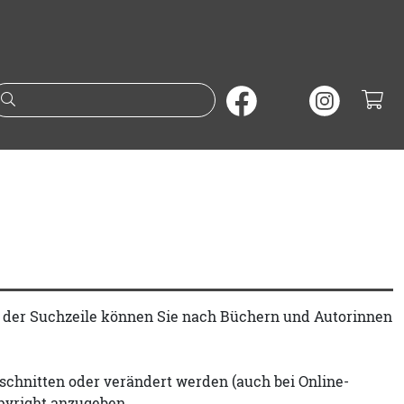
Suche nach Büchern oder A
t der Suchzeile können Sie nach Büchern und Autorinnen
schnitten oder verändert werden (auch bei Online-
pyright anzugeben.