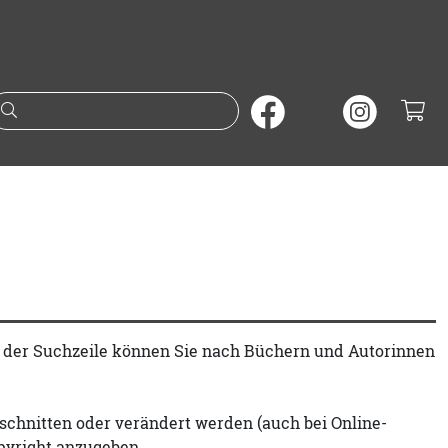
Suche nach Büchern oder A
t der Suchzeile können Sie nach Büchern und Autorinnen
schnitten oder verändert werden (auch bei Online-
pyright anzugeben.