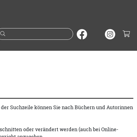
Suche nach Büchern oder A
t der Suchzeile können Sie nach Büchern und Autorinnen
schnitten oder verändert werden (auch bei Online-
pyright anzugeben.