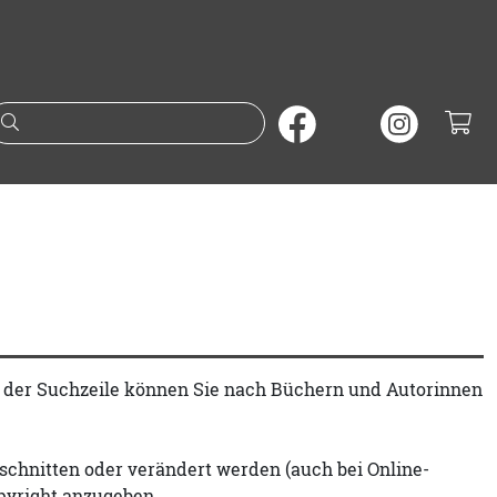
Suche nach Büchern oder A
t der Suchzeile können Sie nach Büchern und Autorinnen
schnitten oder verändert werden (auch bei Online-
pyright anzugeben.