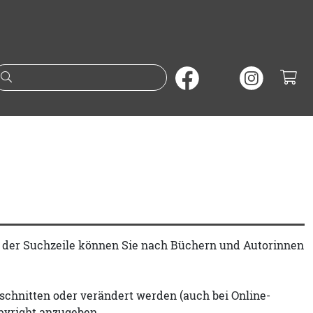
Suche nach Büchern oder A
t der Suchzeile können Sie nach Büchern und Autorinnen
schnitten oder verändert werden (auch bei Online-
pyright anzugeben.