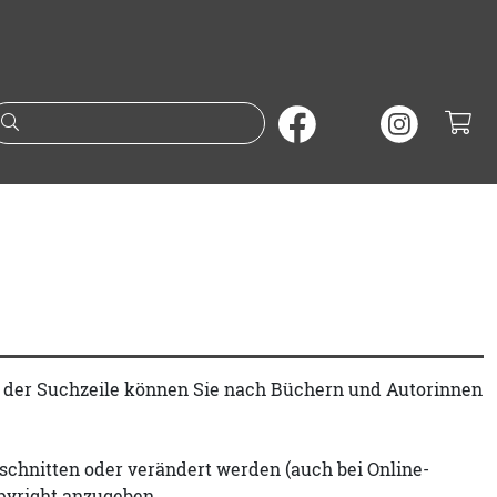
Suche nach Büchern oder A
t der Suchzeile können Sie nach Büchern und Autorinnen
schnitten oder verändert werden (auch bei Online-
pyright anzugeben.