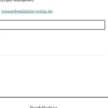
r
presse@wallstein-verlag.de
.
r