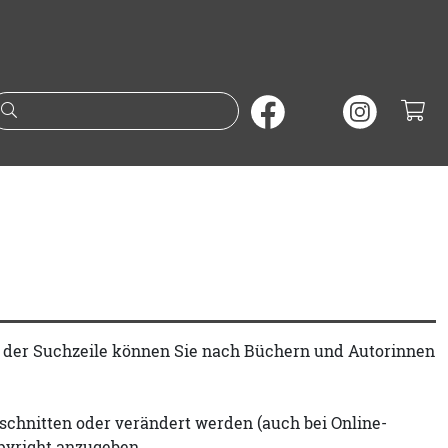
Suche nach Büchern oder A
t der Suchzeile können Sie nach Büchern und Autorinnen
schnitten oder verändert werden (auch bei Online-
pyright anzugeben.