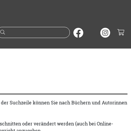
Suche nach Büchern oder A
t der Suchzeile können Sie nach Büchern und Autorinnen
schnitten oder verändert werden (auch bei Online-
pyright anzugeben.