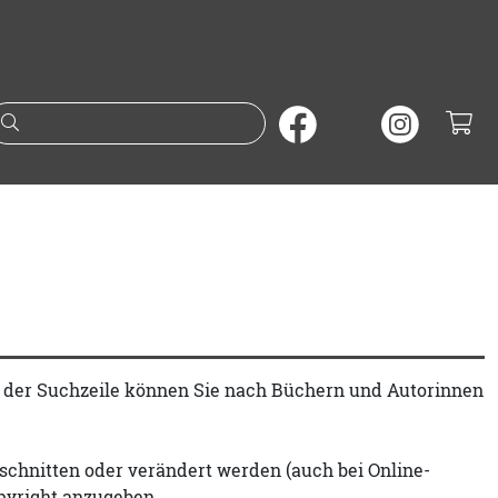
Suche nach Büchern oder A
t der Suchzeile können Sie nach Büchern und Autorinnen
schnitten oder verändert werden (auch bei Online-
pyright anzugeben.