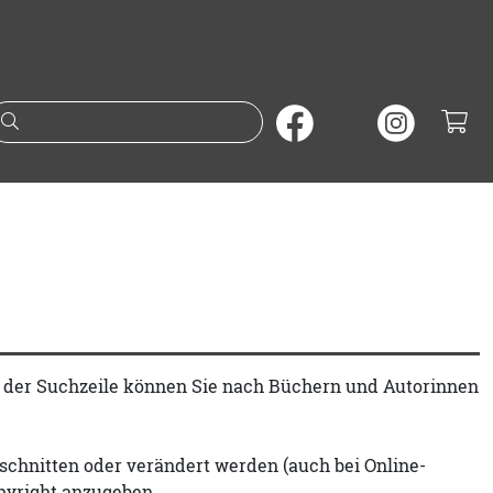
Suche nach Büchern oder A
t der Suchzeile können Sie nach Büchern und Autorinnen
schnitten oder verändert werden (auch bei Online-
pyright anzugeben.