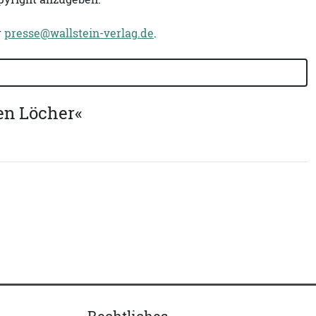
r
presse@wallstein-verlag.de
.
en Löcher«