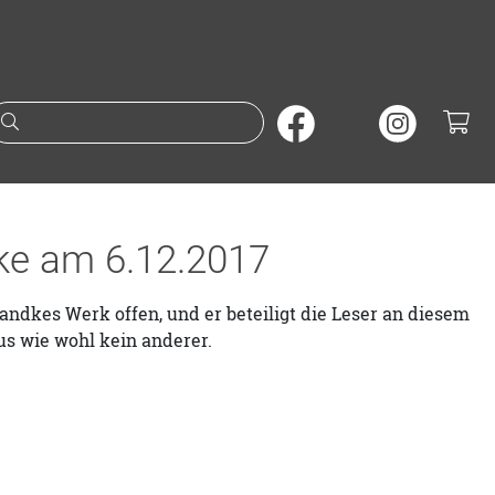
Suche nach Büchern oder A
ke am 6.12.2017
dkes Werk offen, und er beteiligt die Leser an diesem
s wie wohl kein anderer.