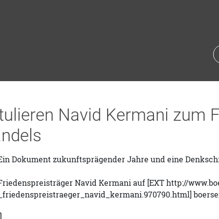
atulieren Navid Kermani zum 
ndels
in Dokument zukunftsprägender Jahre und eine Denkschr
Friedenspreisträger Navid Kermani auf [EXT http://www.boe
_friedenspreistraeger_navid_kermani.970790.html] boersen