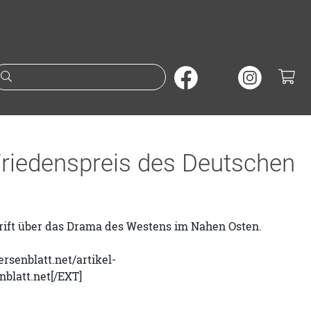
Suche nach Büchern oder A
Friedenspreis des Deutschen
ift über das Drama des Westens im Nahen Osten.
rsenblatt.net/artikel-
blatt.net[/EXT]