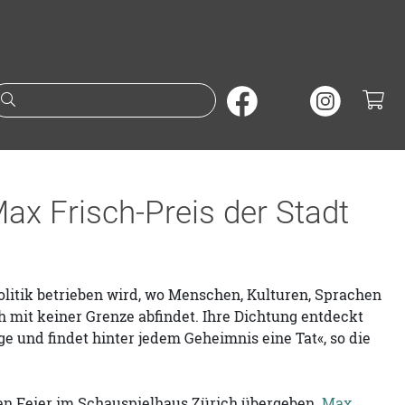
Suche nach Büchern oder A
ax Frisch-Preis der Stadt
spolitik betrieben wird, wo Menschen, Kulturen, Sprachen
h mit keiner Grenze abfindet. Ihre Dichtung entdeckt
e und findet hinter jedem Geheimnis eine Tat«, so die
chen Feier im Schauspielhaus Zürich übergeben.
Max