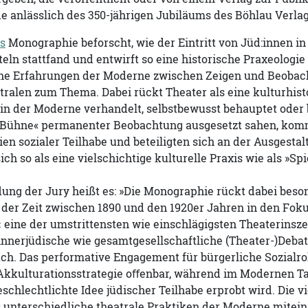
e anlässlich des 350-jährigen Jubiläums des Böhlau Verlages
s
Monographie beforscht, wie der Eintritt von Jüd:innen in
teln stattfand und entwirft so eine historische Praxeologie
he Erfahrungen der Moderne zwischen Zeigen und Beobacht
ralen zum Thema. Dabei rückt Theater als eine kulturhisto
in der Moderne verhandelt, selbstbewusst behauptet oder 
r Bühne« permanenter Beobachtung ausgesetzt sahen, komm
ien sozialer Teilhabe und beteiligten sich an der Ausgestal
sich so als eine vielschichtige kulturelle Praxis wie als »S
ung der Jury heißt es: »
Die Monographie rückt dabei beson
r der Zeit zwischen 1890 und den 1920er Jahren in den Fokus
‹ eine der umstrittensten wie einschlägigsten Theaterins
innerjüdische wie gesamtgesellschaftliche (Theater-)Deba
ch. Das performative Engagement für bürgerliche Sozialrol
 Akkulturationsstrategie oﬀenbar, während im Modernen T
eschlechtlichte Idee jüdischer Teilhabe erprobt wird. Die 
unterschiedliche theatrale Praktiken der Moderne miteina