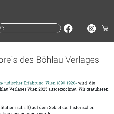
Suche nach Büchern oder A
preis des Böhlau Verlages
rm‹ jüdischer Erfahrung. Wien 1890-1920«
wird die
lau Verlages Wien 2025 ausgezeichnet. Wir gratulieren
ilitationsschrift) auf dem Gebiet der historischen
likation angenommen wurde.