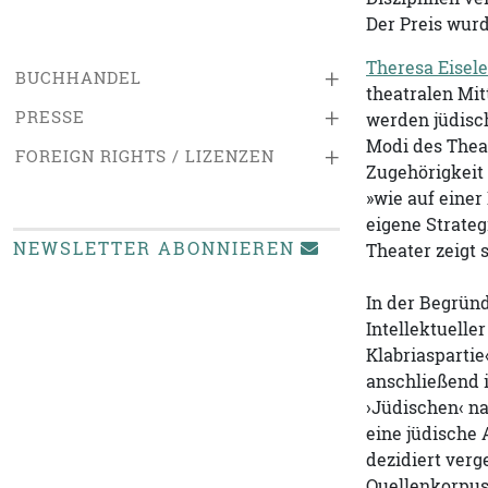
Der Preis wurd
Theresa Eisele
+
BUCHHANDEL
theatralen Mit
+
PRESSE
werden jüdisc
Modi des Theat
+
FOREIGN RIGHTS / LIZENZEN
Zugehörigkeit 
»wie auf eine
eigene Strateg
NEWSLETTER ABONNIEREN
Theater zeigt 
In der Begründ
Intellektuelle
Klabriaspartie
anschließend 
›Jüdischen‹ na
eine jüdische
dezidiert verg
Quellenkorpus 