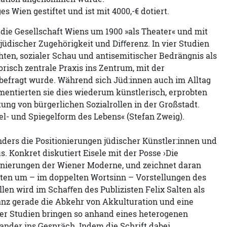
 Wien gestiftet und ist mit 4000,-€ dotiert.
 die Gesellschaft Wiens um 1900 »als Theater« und mit
 jüdischer Zugehörigkeit und Diﬀerenz. In vier Studien
en, sozialer Schau und antisemitischer Bedrängnis als
risch zentrale Praxis ins Zentrum, mit der
befragt wurde. Während sich Jüd:innen auch im Alltag
entierten sie dies wiederum künstlerisch, erprobten
tung von bürgerlichen Sozialrollen in der Großstadt.
piel- und Spiegelform des Lebens« (Stefan Zweig).
ders die Positionierungen jüdischer Künstler:innen und
. Konkret diskutiert Eisele mit der Posse ›Die
zenierungen der Wiener Moderne, und zeichnet daran
tten um – im doppelten Wortsinn – Vorstellungen des
len wird im Schaﬀen des Publizisten Felix Salten als
anz gerade die Abkehr von Akkulturation und eine
vier Studien bringen so anhand eines heterogenen
nder ins Gespräch. Indem die Schrift dabei