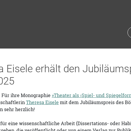
 Eisele erhält den Jubiläums
025
Für ihre Monographie
»Theater als ›Spiel- und Spiegelfo
schaftlerin
Theresa Eisele
mit dem Jubiläumspreis des Böh
n sehr herzlich!
 für eine wissenschaftliche Arbeit (Dissertations- oder Hab
rgeben, die veröffentlicht oder von einem Verlag zur Pub