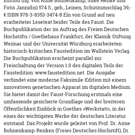
Edition (hg. von Anne Bohnenkamp, Silke Henke und
Fotis Jannidis) 574 S., geb., Leinen, Schutzumschlag 39,-
€ ISBN 978-3-8353-3474-8 Ein von Grund auf neu
erarbeiteter Lesetext beider Teile des Faust. Die
Buchpublikation der im Auftrag des Freien Deutschen
Hochstifts / Goethehaus Frankfurt, der Klassik Stiftung
Weimar und der Universität Würzburg erarbeiteten
historisch-kritischen Faustedition im Wallstein Verlag.
Die Buchpublikation erscheint parallel zur
Freischaltung der Version 1.0 des digitalen Teils der
Faustedition: www.faustedition.net. Die Ausgabe
verbindet eine moderne Faksimile-Edition mit einem
innovativen genetischen Apparat im digitalen Medium.
Sie bietet damit der Faust-Forschung erstmals eine
umfassende gesicherte Grundlage und der breiteren
Öffentlichkeit Einblick in Goethes »Werkstatt«, in der
eines der wichtigsten Werke der deutschen Literatur
entstand. Das Projekt wurde geleitet von Prof. Dr. Anne
Bohnenkamp-Renken (Freies Deutsches Hochstift), Dr.