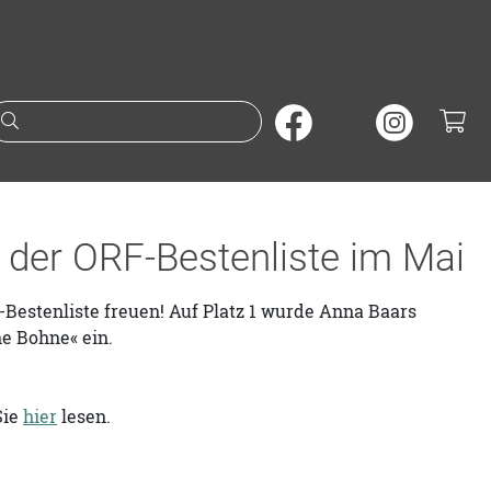
Suche nach Büchern oder A
1 der ORF-Bestenliste im Mai
-Bestenliste freuen! Auf Platz 1 wurde Anna Baars
ne Bohne« ein.
Sie
hier
lesen.