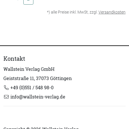
passiven Widerstand zu brechen. Der Fall
zeigt exemplarisch, dass Moral nicht
*) alle Preise inkl. MwSt, zzgl.
Versandkosten
machtlos ist, wenn es um Völkermord geht.
Moralische Normen werden zum
Machtfaktor, so die These, wenn
moralische und politische Urteilskraft
zusammentreffen und Schlüsselakteure die
Gabe und die Möglichkeit haben, das
Kontakt
politische Opportunitätskalkül der
Indifferenten und Mittäter zu beeinflussen.«
Wallstein Verlag GmbH
Geiststraße 11, 37073 Göttingen
+49 (0)551 / 548 98-0
info@wallstein-verlag.de