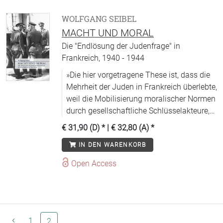
WOLFGANG SEIBEL
MACHT UND MORAL
Die "Endlösung der Judenfrage" in
Frankreich, 1940 - 1944
»Die hier vorgetragene These ist, dass die
Mehrheit der Juden in Frankreich überlebte,
weil die Mobilisierung moralischer Normen
durch gesellschaftliche Schlüsselakteure,
namentlich die Vertreter des hohen
€ 31,90 (D)
* |
€ 32,80 (A)
*
katholischen Klerus, das Machtkalkül der
IN DEN WARENKORB
Mittäter verschob, ohne die die Einleitung
der -Endlösung- in Frankreich nicht
Open Access
möglich gewesen wäre. Ab September
1942 weigerte sich die Regierung in Vichy,
Eichmanns Deportationsplan wie geplant
und verabredet umzusetzen, und die SS ist
außerstande, den sich versteifenden
1
(aktuelle Seite)
2