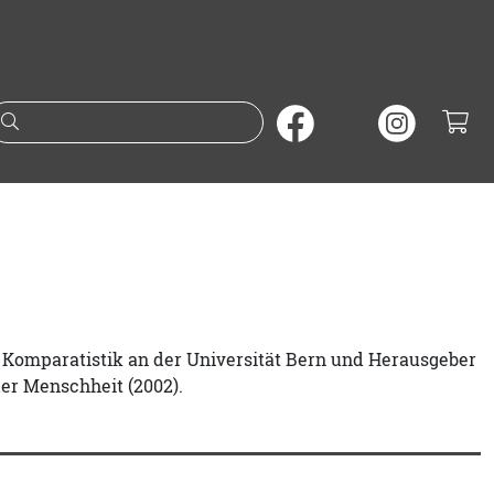
Suche nach Büchern oder A
nd Komparatistik an der Universität Bern und Herausgeber
der Menschheit (2002).