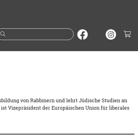
Suche nach Büchern oder A
usbildung von Rabbinern und lehrt Jüdische Studien an
ist Vizepräsident der Europäischen Union für liberales