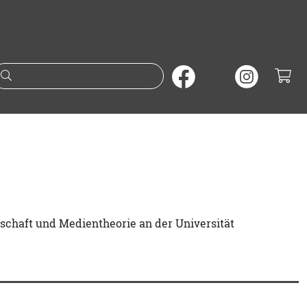
Suche nach Büchern oder A
nschaft und Medientheorie an der Universität