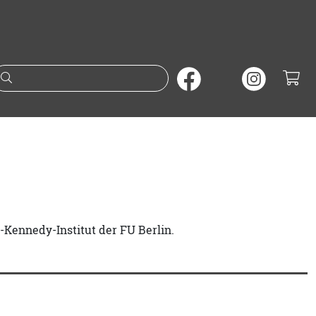
Suche nach Büchern oder A
.-Kennedy-Institut der FU Berlin.