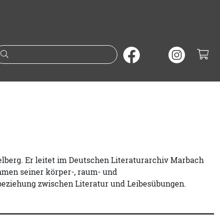
Suche nach Büchern oder A
elberg. Er leitet im Deutschen Literaturarchiv Marbach
ahmen seiner körper-, raum- und
beziehung zwischen Literatur und Leibesübungen.