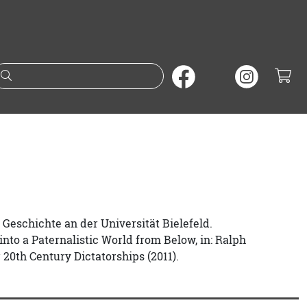
Suche nach Büchern oder A
 Geschichte an der Universität Bielefeld.
 into a Paternalistic World from Below, in: Ralph
 20th Century Dictatorships (2011).